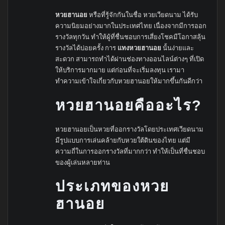
หวยฮานอย
หรือที่รู้จักกันในชื่อ หวยเวียดนาม ได้รับ
ความนิยมอย่างมากในประเทศไทย เนื่องจากมีการออก
รางวัลทุกวัน ทำให้ผู้ที่ชื่นชอบการเสี่ยงโชคมีโอกาสลุ้น
รางวัลได้บ่อยครั้ง การ
แทงหวยฮานอย
นั้นง่ายและ
สะดวก สามารถทำได้ผ่านช่องทางออนไลน์ต่างๆ ที่เปิด
ให้บริการมากมาย แต่ก่อนที่จะเริ่มลงทุน เรามา
ทำความเข้าใจเกี่ยวกับหวยฮานอยให้มากขึ้นกันดีกว่า
หวยฮานอยคืออะไร?
หวยฮานอยเป็นหวยที่ออกรางวัลโดยประเทศเวียดนาม
มีรูปแบบการเล่นคล้ายกับหวยใต้ดินของไทย แต่มี
ความถี่ในการออกรางวัลที่มากกว่า ทำให้เป็นที่ชื่นชอบ
ของผู้เล่นหลายท่าน
ประเภทของหวย
ฮานอย