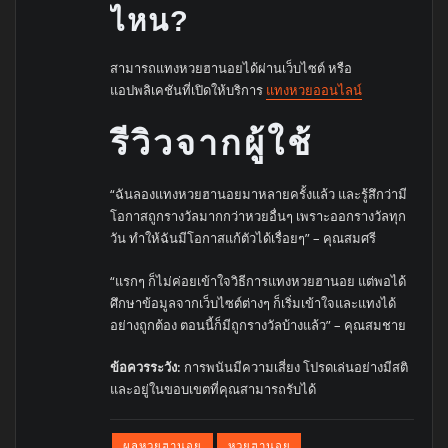
ไหน?
สามารถแทงหวยฮานอยได้ผ่านเว็บไซต์ หรือ
แอปพลิเคชันที่เปิดให้บริการ
แทงหวยออนไลน์
รีวิวจากผู้ใช้
“ฉันลองแทงหวยฮานอยมาหลายครั้งแล้ว และรู้สึกว่ามี
โอกาสถูกรางวัลมากกว่าหวยอื่นๆ เพราะออกรางวัลทุก
วัน ทำให้ฉันมีโอกาสแก้ตัวได้เรื่อยๆ” – คุณสมศรี
“แรกๆ ก็ไม่ค่อยเข้าใจวิธีการแทงหวยฮานอย แต่พอได้
ศึกษาข้อมูลจากเว็บไซต์ต่างๆ ก็เริ่มเข้าใจและแทงได้
อย่างถูกต้อง ตอนนี้ก็มีถูกรางวัลบ้างแล้ว” – คุณสมชาย
ข้อควรระวัง:
การพนันมีความเสี่ยง โปรดเล่นอย่างมีสติ
และอยู่ในขอบเขตที่คุณสามารถรับได้
ผลหวยฮานอย
หวยฮานอย