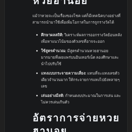
หวยฮานอย
แม้ว่าหวยจะเป็นเรื่องของโชค แต่ก็มีเทคนิคบางอย่างที่
สามารถนำมาใช้เพื่อเพิ่มโอกาสในการถูกรางวัลได้
ศึกษาผลสถิติ:
วิเคราะห์ผลการออกรางวัลย้อนหลัง
เพื่อหาแนวโน้มของตัวเลขที่อาจจะออก
ใช้สูตรคำนวณ:
มีสูตรคำนวณหวยฮานอย
มากมายที่เผยแพร่บนอินเทอร์เน็ต ลองศึกษาและ
นำไปปรับใช้
แทงแบบกระจายความเสี่ยง:
แทนที่จะแทงเลขตัว
เดียวจำนวนมาก ให้กระจายการแทงไปยังหลายๆ
เลข
เล่นอย่างมีสติ:
กำหนดงบประมาณในการเล่น และ
ไม่ควรเล่นเกินตัว
อัตราการจ่ายหวย
ฮานอย