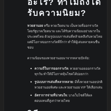
อะไร? ทำไมถึงได้
รับความนิยม?
หวยฮานอย
หรือ หวยเวียดนาม เป็นหวยที่ออกรางวัล
โดยรัฐบาลเวียดนาม และได้รับความนิยมอย่างมากใน
ประเทศไทย ด้วยรูปแบบการเล่นที่คล้ายคลึงกับหวยไทย
แต่มีโอกาสออกรางวัลที่ถี่กว่า ทำให้ผู้เล่นหลายคนชื่น
ชอบ
ความนิยมของหวยฮานอยมาจากหลายปัจจัย:
ความถี่ในการออกรางวัล:
หวยฮานอยออกรางวัล
ทุกวัน ทำให้มีโอกาสลุ้นโชคได้บ่อยกว่า
รูปแบบการเล่นที่หลากหลาย:
มีทั้งหวยฮานอยปกติ
หวยฮานอยพิเศษ และหวยฮานอย VIP ให้เลือกเล่น
อัตราการจ่ายที่น่าสนใจ:
บางเว็บไซต์ให้ผล
ตอบแทนที่สูงกว่าหวยไทย