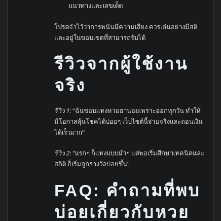
แนวทางและเลขเด็ด
โปรดจำไว้ว่าการพนันมีความเสี่ยง ควรเล่นอย่างมีสติ
และอยู่ในขอบเขตที่สามารถรับได้
รีวิวจากผู้ใช้งาน
จริง
รีวิว 1:
“ฉันชอบแทงหวยฮานอยเพราะออกทุกวัน ทำให้
มีโอกาสลุ้นโชคได้บ่อยๆ เว็บไซต์นี้จ่ายจริงและถอนเงิน
ได้เร็วมาก”
รีวิว 2:
“แรกๆ ก็แทงแบบมั่วๆ แต่พอเริ่มศึกษาเทคนิคและ
สถิติ ก็เริ่มถูกรางวัลบ่อยขึ้น”
FAQ: คำถามที่พบ
บ่อยเกี่ยวกับหวย