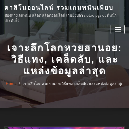
Skip
คาสิโนออนไลน์ รวมเกมพนันเพียบ
to
ช่องทางเล่นพนัน สล็อต สล็อตออนไลน์ เกมยิงปลา slotxo pgslot ที่หน้่า
content
ประทับใจ
เจาะลึกโลกหวยฮานอย:
วิธีแทง, เคล็ดลับ, และ
แหล่งข้อมูลล่าสุด
Home
เจาะลึกโลกหวยฮานอย: วิธีแทง, เคล็ดลับ, และแหล่งข้อมูลล่าสุด