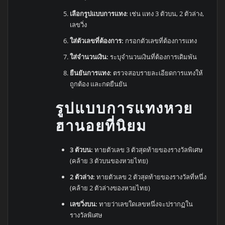
เลือกรูปแบบการแทง:
เช่น แทง 3 ตัวบน, 2 ตัวล่าง,
เลขวิ่ง
ใส่ตัวเลขที่ต้องการ:
กรอกตัวเลขที่ต้องการแทง
ใส่จำนวนเงิน:
ระบุจำนวนเงินที่ต้องการเดิมพัน
ยืนยันการแทง:
ตรวจสอบรายละเอียดการแทงให้
ถูกต้อง และกดยืนยัน
รูปแบบการแทงหวย
ฮานอยที่นิยม
3 ตัวบน:
ทายตัวเลข 3 ตัวสุดท้ายของรางวัลพิเศษ
(คล้าย 3 ตัวบนของหวยไทย)
2 ตัวล่าง:
ทายตัวเลข 2 ตัวสุดท้ายของรางวัลที่หนึ่ง
(คล้าย 2 ตัวล่างของหวยไทย)
เลขวิ่งบน:
ทายว่าเลขใดเลขหนึ่งจะปรากฏใน
รางวัลพิเศษ