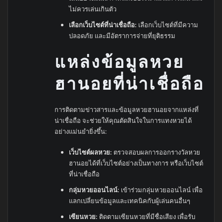
ไม่ควรเล่นเกินตัว
เลือกเว็บไซต์ที่น่าเชื่อถือ:
เลือกเว็บไซต์ที่มีความ
ปลอดภัย และมีอัตราการจ่ายที่ยุติธรรม
แหล่งข้อมูลหวย
ฮานอยที่น่าเชื่อถือ
การติดตามข่าวสารและข้อมูลหวยฮานอยจากแหล่งที่
น่าเชื่อถือ จะช่วยให้คุณตัดสินใจในการแทงหวยได้
อย่างแม่นยำยิ่งขึ้น:
เว็บไซต์ผลหวย:
ตรวจสอบผลการออกรางวัลหวย
ฮานอยได้ที่เว็บไซต์อย่างเป็นทางการ หรือเว็บไซต์
ที่น่าเชื่อถือ
กลุ่มหวยออนไลน์:
เข้าร่วมกลุ่มหวยออนไลน์ เพื่อ
แลกเปลี่ยนข้อมูลและเทคนิคกับผู้เล่นคนอื่นๆ
เซียนหวย:
ติดตามเซียนหวยที่มีชื่อเสียง เพื่อรับ