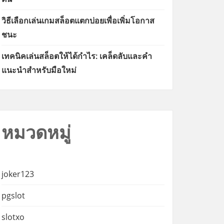
วิธีเลือกเล่นเกมสล็อตแตกบ่อยเพื่อเพิ่มโอกาส
ชนะ
เทคนิคเล่นสล็อตให้ได้กำไร: เคล็ดลับและคำ
แนะนำสำหรับมือใหม่
หมวดหมู่
joker123
pgslot
slotxo