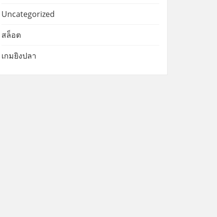
Uncategorized
สล็อต
เกมยิงปลา