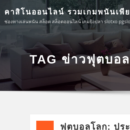
Skip
คาสิโนออนไลน์ รวมเกมพนันเพี
to
content
ช่องทางเล่นพนัน สล็อต สล็อตออนไลน์ เกมยิงปลา slotxo pgslot
TAG ข่าวฟุตบอล
ฟุตบอลโลก: ประวั