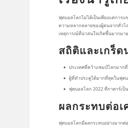
ฟุตบอลโลกไม่ได้เป็นเพียงแค่การแข
ความหลากหลายของผู้คนจากทั่วโลก
เหตุการณ์ที่น่าสนใจเกิดขึ้นมากมา
สถิติและเกร็ดน่
ประเทศที่คว้าแชมป์โลกมากที่ส
ผู้ที่ทำประตูได้มากที่สุดในฟ
ฟุตบอลโลก 2022 ที่กาตาร์เป็น
ผลกระทบต่อเ
ฟุตบอลโลกมีผลกระทบอย่างมากต่อ