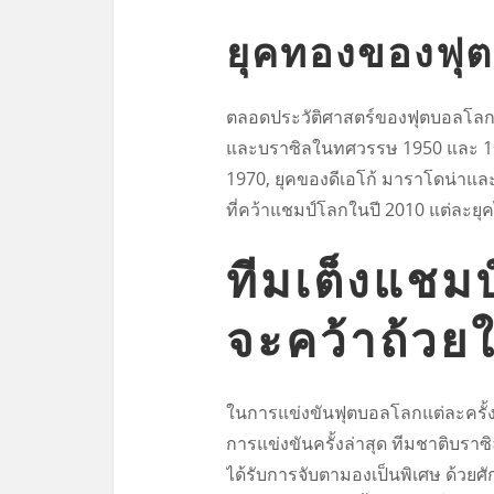
ยุคทองของฟุ
ตลอดประวัติศาสตร์ของฟุตบอลโลก 
และบราซิลในทศวรรษ 1950 และ 1
1970, ยุคของดีเอโก้ มาราโดน่าแ
ที่คว้าแชมป์โลกในปี 2010 แต่ละยุ
ทีมเต็งแชม
จะคว้าถ้วยใ
ในการแข่งขันฟุตบอลโลกแต่ละครั้ง ย
การแข่งขันครั้งล่าสุด ทีมชาติบราซิล
ได้รับการจับตามองเป็นพิเศษ ด้วย