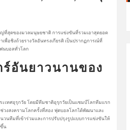
หญ่ที่สุดของมวลมนุษยชาติ การแข่งขันที่รวมเอาสุดยอด
เพื่อชิงถ้วยรางวัลอันทรงเกียรติ เป็นปรากฏการณ์ที่
บแฟนบอลทั่วโลก
ตร์อันยาวนานของ
่ประเทศอุรุกวัย โดยมีทีมชาติอุรุกวัยเป็นแชมป์โลกทีมแรก
นในช่วงสงครามโลกครั้งที่สอง ฟุตบอลโลกได้พัฒนาและ
่มจำนวนทีมที่เข้าร่วมและการปรับปรุงรูปแบบการแข่งขันให้
ึ้น