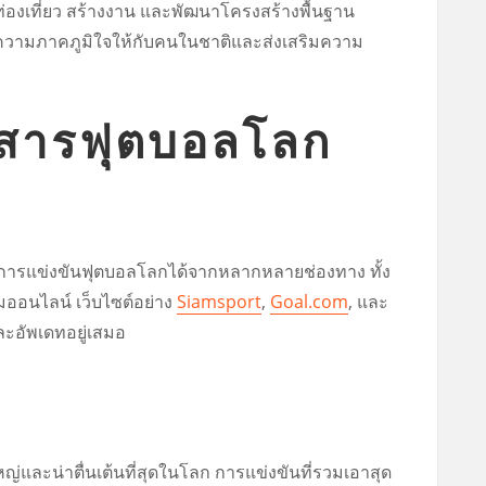
่องเที่ยว สร้างงาน และพัฒนาโครงสร้างพื้นฐาน
งความภาคภูมิใจให้กับคนในชาติและส่งเสริมความ
วสารฟุตบอลโลก
รแข่งขันฟุตบอลโลกได้จากหลากหลายช่องทาง ทั้ง
คมออนไลน์ เว็บไซต์อย่าง
Siamsport
,
Goal.com
, และ
และอัพเดทอยู่เสมอ
หญ่และน่าตื่นเต้นที่สุดในโลก การแข่งขันที่รวมเอาสุด