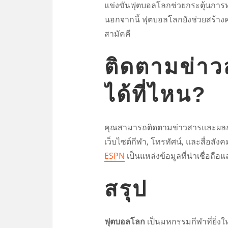
แข่งขันฟุตบอลโลกช่วยกระตุ้นการท
นอกจากนี้ ฟุตบอลโลกยังช่วยสร้า
สามัคคี
ติดตามข่า
ได้ที่ไหน?
คุณสามารถติดตามข่าวสารและผลกา
เว็บไซต์กีฬา, โทรทัศน์, และสื่อสัง
ESPN
เป็นแหล่งข้อมูลที่น่าเชื่อถือ
สรุป
ฟุตบอลโลก
เป็นมหกรรมกีฬาที่ยิ่งใ