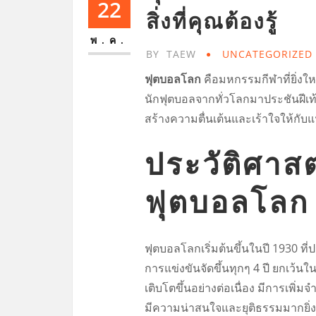
22
สิ่งที่คุณต้องรู้
พ.ค.
BY
TAEW
UNCATEGORIZED
ฟุตบอลโลก
คือมหกรรมกีฬาที่ยิ่งใ
นักฟุตบอลจากทั่วโลกมาประชันฝีเท้า
สร้างความตื่นเต้นและเร้าใจให้กั
ประวัติศาส
ฟุตบอลโลก
ฟุตบอลโลกเริ่มต้นขึ้นในปี 1930 ที
การแข่งขันจัดขึ้นทุกๆ 4 ปี ยกเว้
เติบโตขึ้นอย่างต่อเนื่อง มีการเพิ
มีความน่าสนใจและยุติธรรมมากยิ่งข