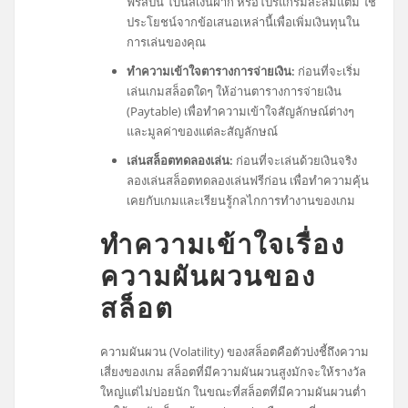
ฟรีสปิน โบนัสเงินฝาก หรือโปรแกรมสะสมแต้ม ใช้
ประโยชน์จากข้อเสนอเหล่านี้เพื่อเพิ่มเงินทุนใน
การเล่นของคุณ
ทำความเข้าใจตารางการจ่ายเงิน:
ก่อนที่จะเริ่ม
เล่นเกมสล็อตใดๆ ให้อ่านตารางการจ่ายเงิน
(Paytable) เพื่อทำความเข้าใจสัญลักษณ์ต่างๆ
และมูลค่าของแต่ละสัญลักษณ์
เล่นสล็อตทดลองเล่น:
ก่อนที่จะเล่นด้วยเงินจริง
ลองเล่นสล็อตทดลองเล่นฟรีก่อน เพื่อทำความคุ้น
เคยกับเกมและเรียนรู้กลไกการทำงานของเกม
ทำความเข้าใจเรื่อง
ความผันผวนของ
สล็อต
ความผันผวน (Volatility) ของสล็อตคือตัวบ่งชี้ถึงความ
เสี่ยงของเกม สล็อตที่มีความผันผวนสูงมักจะให้รางวัล
ใหญ่แต่ไม่บ่อยนัก ในขณะที่สล็อตที่มีความผันผวนต่ำ