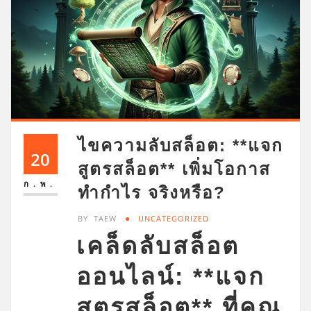
ไขความลับสล็อต: **แจก
20
สูตรสล็อต** เพิ่มโอกาส
ก.พ.
ทำกำไร จริงหรือ?
BY
TAEW
UNCATEGORIZED
เคล็ดลับสล็อต
ออนไลน์: **แจก
สูตรสล็อต** ที่คุณ