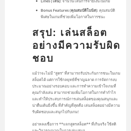
Lines (ไลน์):
จำนวนไลน์การจ่ายเงินในเกม
Bonus Features (คุณสมบัติโบนัส):
คุณสมบัติ
พิเศษในเกมที่ช่วยเพิ่มโอกาสในการชนะ
สรุป: เล่นสล็อต
อย่างมีความรับผิด
ชอบ
แม้ว่าจะไม่มี “สูตร” ที่สามารถรับประกันการชนะในเกม
สล็อตได้ แต่การใช้กลยุทธ์ที่ชาญฉลาด การจัดการงบ
ประมาณอย่างรอบคอบ และการทำความเข้าใจเกมที่
คุณกำลังเล่น สามารถช่วยเพิ่มโอกาสในการทำกำไร
และทำให้ประสบการณ์การเล่นสล็อตของคุณสนุกและ
น่าตื่นเต้นยิ่งขึ้น ที่สำคัญที่สุดคือ เล่นสล็อตอย่างมีความ
รับผิดชอบและสนุกไปกับเกม!
อย่าหลงเชื่อการ **แจกสูตรสล็อต** ที่เกินจริง ใช้สติ
และวิจารณญาณในการเล่นเสมอ