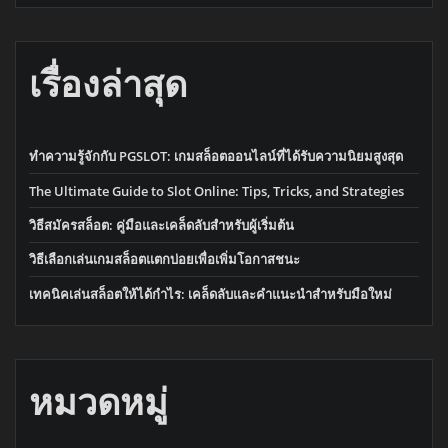
เรื่องล่าสุด
ทำความรู้จักกับ PGSLOT: เกมสล็อตออนไลน์ที่ได้รับความนิยมสูงสุด
The Ultimate Guide to Slot Online: Tips, Tricks, and Strategies
วิธีสมัครสล็อต: คู่มือและเคล็ดลับสำหรับผู้เริ่มต้น
วิธีเลือกเล่นเกมสล็อตแตกบ่อยเพื่อเพิ่มโอกาสชนะ
เทคนิคเล่นสล็อตให้ได้กำไร: เคล็ดลับและคำแนะนำสำหรับมือใหม่
หมวดหมู่