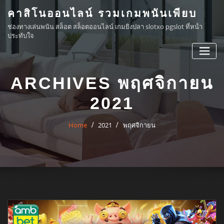
Skip
คาสิโนออนไลน์ รวมเกมพนันเพียบ
to
ช่องทางเล่นพนัน สล็อต สล็อตออนไลน์ เกมยิงปลา slotxo pgslot ที่หน้่า
content
ประทับใจ
ARCHIVES พฤศจิกายน
2021
Home
2021
พฤศจิกายน